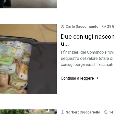
Carlo Saccomando
29 
Due coniugi nascon
u...
I finanzieri del Comando Prov
sequestro del valore totale di 
coniugi bergamaschi accusati di 
Continua a leggere
Norbert Ciuccariello
14