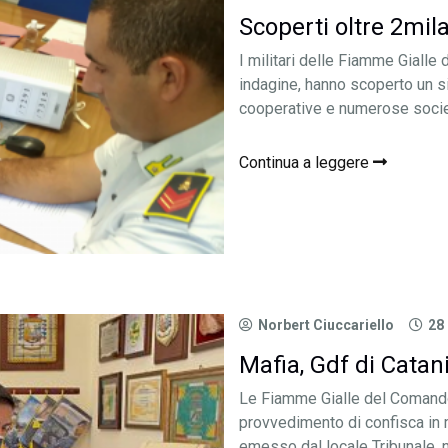
Scoperti oltre 2mila 
I militari delle Fiamme Gialle
indagine, hanno scoperto un si
cooperative e numerose societ
Continua a leggere
Norbert Ciuccariello
28
Mafia, Gdf di Catani
Le Fiamme Gialle del Comando
provvedimento di confisca in m
emesso dal locale Tribunale, n