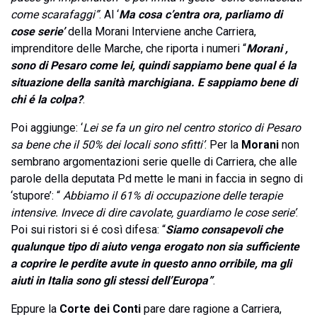
come scarafaggi”
. Al ‘
Ma cosa c’entra ora, parliamo di
cose serie’
della Morani Interviene anche Carriera,
imprenditore delle Marche, che riporta i numeri “
Morani ,
sono di Pesaro come lei, quindi sappiamo bene qual é la
situazione della sanità marchigiana. E sappiamo bene di
chi é la colpa?
.
Poi aggiunge: ‘
Lei se fa un giro nel centro storico di Pesaro
sa bene che il 50% dei locali sono sfitti’
. Per la
Morani
non
sembrano argomentazioni serie quelle di Carriera, che alle
parole della deputata Pd mette le mani in faccia in segno di
‘stupore’: “
Abbiamo il 61% di occupazione delle terapie
intensive. Invece di dire cavolate, guardiamo le cose serie’
.
Poi sui ristori si é così difesa: “
Siamo consapevoli che
qualunque tipo di aiuto venga erogato non sia sufficiente
a coprire le perdite avute in questo anno orribile, ma gli
aiuti in Italia sono gli stessi dell’Europa”
.
Eppure la
Corte dei Conti
pare dare ragione a Carriera,