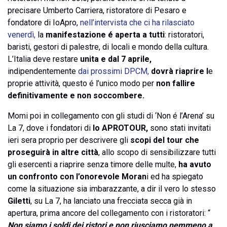
precisare Umberto Carriera, ristoratore di Pesaro e
fondatore di IoApro,
nell’intervista che ci ha rilasciato
venerdì,
la
manifestazione é aperta a tutti
: ristoratori,
baristi, gestori di palestre, di locali e mondo della cultura.
L’Italia deve restare
unita e dal 7 aprile,
indipendentemente
dai prossimi DPCM,
dovrà riaprire l
e
proprie attività, questo é l’unico modo per
non fallire
definitivamente e non soccombere.
Momi poi in collegamento con gli studi di ‘Non é l’Arena’ su
La 7, dove i fondatori di
Io APROTOUR,
sono stati invitati
ieri sera proprio per descrivere gli
scopi del tour che
proseguirà in altre città
, allo scopo di sensibilizzare tutti
gli esercenti a riaprire senza timore delle multe,
ha avuto
un confronto con l’onorevole Moran
i ed ha spiegato
come la situazione sia imbarazzante, a dir il vero lo stesso
Giletti
, su La 7, ha lanciato una frecciata secca già in
apertura, prima ancore del collegamento con i ristoratori: “
Non siamo i soldi dei ristori e non riusciamo nemmeno a