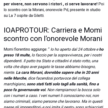
per vivere, non servono i ristori , ci serve lavorare!
Poi
lo scontro con la Morani, onorevole Pd, presente in studio
su La 7 ospite da Giletti.
IOAPROTOUR: Carriera e Momi
scontro con l’onorevole Morani
Momi fiorentino aggiunge: “
Io ho aperto dal 24 ottobre e
ho
preso 18 multe,
lo faccio per la sopravvivenza, per i nostri
dipendenti. Il patto tra Stato e cittadini é stato rotto, una
volta che dopo aver pagato le tasse abbiamo bisogno,
niente.
La cara Morani, dovrebbe sapere che in 20 anni
nelle Marche
, dice facendosi portavoce del collega
marchigiano,
sono stati fatti solo tagli alla sanità, fino a
poco fa governavate voi
. Non riempiamoci la bocca solo
con i numeri a caso. I veri numeri li conosciamo noi, non
siamo criminali, siamo persone che lavorano. Ma in questi
paese gli imprenditori- e poi imita il gesto- sono schiacciati