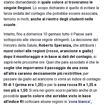
stanno domandando in
quale colore si troveranno le
singole Regioni
. Lo scopo dichiarato é quello di evitare la
terza ondata del contagio che potrebbe essere associata,
temono in molti,
anche al rientro degli studenti nelle
scuole.
Intanto, fino a domenica 10 gennaio tutto il Paese sarà
sottoposto alle stesse regole stringenti. La decisione del
ministro della Salute,
Roberto Speranza,
che attribuirà i
nuovi colori alle regioni (rosso, arancione e giallo)
dopo il monitoraggio e in base ai dati del contagio
, si
saprà nelle prossime ore. Quel che pare assodato é che le
soglie che imporranno il passaggio da una zona
all’altra saranno decisamente più restrittive
, per
passare da giallo ad arancione ci vorrà un indice di contagio
Rt di 1 (prima era 1,25)
e per la
zona rossa Rt a 1,25 e
non più a 1,50
. Si era nei giorni scorsi parlato anche di un
possibile
quarto colore che avrebbe visto in base
all’indice Rt
collocare alcune regioni in ‘
zona bianca’
,