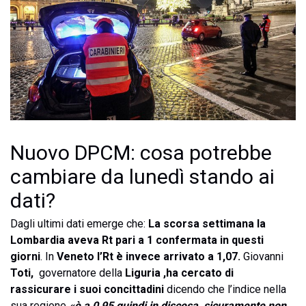
Nuovo DPCM: cosa potrebbe
cambiare da lunedì stando ai
dati?
Dagli ultimi dati emerge che:
La scorsa settimana la
Lombardia aveva Rt pari a 1 confermata in questi
giorni
. In
Veneto l’Rt è invece arrivato a 1,07.
Giovanni
Toti,
governatore della
Liguria ,ha cercato di
rassicurare i suoi concittadini
dicendo che l’indice nella
sua regione
«è a 0,95 quindi in discesa, sicuramente non