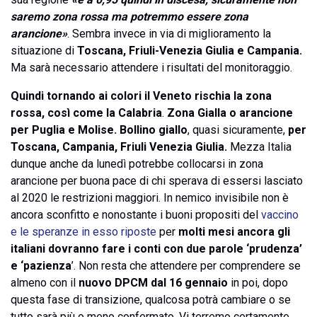
saremo zona rossa ma potremmo essere zona
arancione»
. Sembra invece in via di miglioramento la
situazione di
Toscana, Friuli-Venezia Giulia e Campania.
Ma sarà necessario attendere i risultati del monitoraggio.
Quindi tornando ai colori il Veneto rischia la zona
rossa, così come la Calabria
.
Zona Gialla o arancione
per Puglia e Molise.
Bollino giallo
, quasi sicuramente,
per
Toscana, Campania, Friuli Venezia Giulia.
Mezza Italia
dunque anche da lunedì potrebbe collocarsi in zona
arancione per buona pace di chi sperava di essersi lasciato
al 2020 le restrizioni maggiori. In nemico invisibile non è
ancora sconfitto e nonostante i buoni propositi del
vaccino
e le speranze in esso riposte
per
molti mesi ancora gli
italiani dovranno fare i conti con due parole ‘prudenza’
e ‘pazienza
’. Non resta che attendere per comprendere se
almeno con il
nuovo DPCM dal 16
gennaio
in poi, dopo
questa fase di transizione, qualcosa potrà cambiare o se
tutto sarà più o meno confermato. Vi terremo certamente