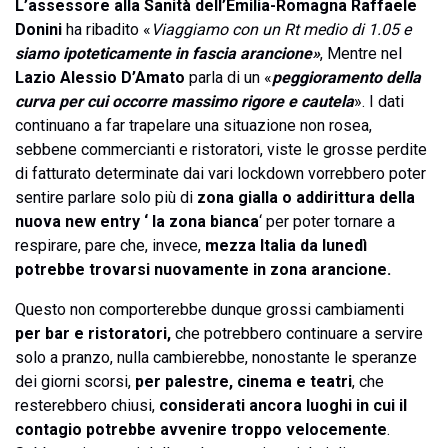
L’assessore alla Sanità dell’Emilia-Romagna Raffaele
Donini
ha ribadito «
Viaggiamo con un Rt medio di 1.05 e
siamo ipoteticamente in fascia arancione»
, Mentre nel
Lazio Alessio D’Amato
parla di un «
peggioramento della
curva per cui occorre massimo rigore e cautela
». I dati
continuano a far trapelare una situazione non rosea,
sebbene commercianti e ristoratori, viste le grosse perdite
di fatturato determinate dai vari lockdown vorrebbero poter
sentire parlare solo più di
zona gialla o addirittura della
nuova new entry ‘ la zona bianca
‘ per poter tornare a
respirare, pare che, invece,
mezza Italia da lunedì
potrebbe trovarsi nuovamente in zona arancione.
Questo non comporterebbe dunque grossi cambiamenti
per bar e ristoratori,
che potrebbero continuare a servire
solo a pranzo, nulla cambierebbe, nonostante le speranze
dei giorni scorsi,
per palestre, cinema e teatri
, che
resterebbero chiusi,
considerati ancora luoghi in cui il
contagio potrebbe avvenire troppo velocemente
.