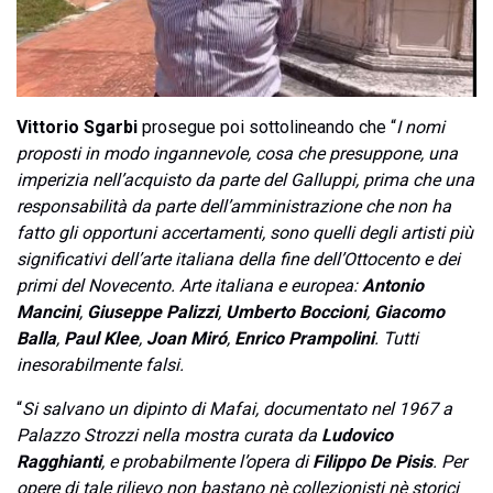
Vittorio Sgarbi
prosegue poi sottolineando che “
I nomi
proposti in modo ingannevole, cosa che presuppone, una
imperizia nell’acquisto da parte del Galluppi, prima che una
responsabilità da parte dell’amministrazione che non ha
fatto gli opportuni accertamenti, sono quelli degli artisti più
significativi dell’arte italiana della fine dell’Ottocento e dei
primi del Novecento. Arte italiana e europea:
Antonio
Mancini
,
Giuseppe Palizzi
,
Umberto Boccioni
,
Giacomo
Balla
,
Paul Klee
,
Joan Miró
,
Enrico Prampolini
. Tutti
inesorabilmente falsi.
“
Si salvano un dipinto di Mafai, documentato nel 1967 a
Palazzo Strozzi nella mostra curata da
Ludovico
Ragghianti
, e probabilmente l’opera di
Filippo De Pisis
. Per
opere di tale rilievo non bastano nè
collezionisti nè storici