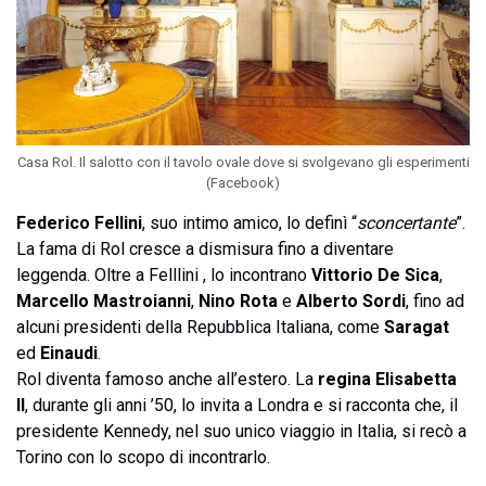
Casa Rol. Il salotto con il tavolo ovale dove si svolgevano gli esperimenti
(Facebook)
Federico Fellini
, suo intimo amico, lo definì “
sconcertante
”.
La fama di Rol cresce a dismisura fino a diventare
leggenda. Oltre a Felllini , lo incontrano
Vittorio De Sica
,
Marcello Mastroianni
,
Nino Rota
e
Alberto Sordi
, fino ad
alcuni presidenti della Repubblica Italiana, come
Saragat
ed
Einaudi
.
Rol diventa famoso anche all’estero. La
regina Elisabetta
II
, durante gli anni ’50, lo invita a Londra e si racconta che, il
presidente Kennedy, nel suo unico viaggio in Italia, si recò a
Torino con lo scopo di incontrarlo.