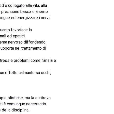
 è collegato alla vita, alla
me pressione bassa e anemia.
sangue ed energizzare i nervi.
 quanto favorisce la
nali ed epatici.
sistema nervoso diffondendo
supporta nel trattamento di
 stress e problemi come l’ansia e
a un effetto calmante su occhi,
pie olistiche, ma la si ritrova
euti è comunque necessario
della disciplina.