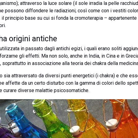
smo); attraverso la luce solare (il sole irradia la pelle racchiud
che possono diffondere le radiazioni; così come con i vestiti color
 il principio base su cui si fonda la cromoterapia – appartenente 
ori.
ha origini antiche
tilizzata in passato dagli antichi egizi, i quali erano soliti aggiu
fforzarne gli effetti. Ma non solo, anche in India, in Cina e in Grec
 soprattutto in associazione alla teoria dei chakra della medicin
 sia attraversato da diversi punti energetici (i chakra) e che ess
ee affette da un certo disturbo con la gamma di colori dello spet
co e curare diverse malattie psicosomatiche.