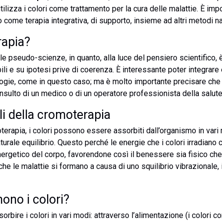
tilizza i colori come trattamento per la cura delle malattie. È im
o come terapia integrativa, di supporto, insieme ad altri metodi na
rapia?
 le pseudo-scienze, in quanto, alla luce del pensiero scientifico, 
li e su ipotesi prive di coerenza. È interessante poter integrare 
ogie, come in questo caso; ma è molto importante precisare che 
onsulto di un medico o di un operatore professionista della salut
li della cromoterapia
rapia, i colori possono essere assorbiti dall’organismo in vari m
aturale equilibrio. Questo perché le energie che i colori irradiano
nergetico del corpo, favorendone così il benessere sia fisico che 
che le malattie si formano a causa di uno squilibrio vibrazionale
ono i colori?
bire i colori in vari modi: attraverso l’alimentazione (i colori co