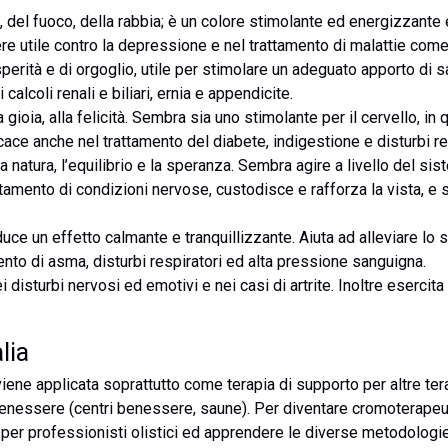
, del fuoco, della rabbia; è un colore stimolante ed energizzante ed
re utile contro la depressione e nel trattamento di malattie co
osperità e di orgoglio, utile per stimolare un adeguato apporto di 
alcoli renali e biliari, ernia e appendicite.
la gioia, alla felicità. Sembra sia uno stimolante per il cervello, in
icace anche nel trattamento del diabete, indigestione e disturbi re
la natura, l’equilibrio e la speranza. Sembra agire a livello del 
ttamento di condizioni nervose, custodisce e rafforza la vista, e 
oduce un effetto calmante e tranquillizzante. Aiuta ad alleviare lo
amento di asma, disturbi respiratori ed alta pressione sanguigna.
ei disturbi nervosi ed emotivi e nei casi di artrite. Inoltre esercit
lia
 viene applicata soprattutto come terapia di supporto per altre tera
al benessere (centri benessere, saune). Per diventare cromoterap
per professionisti olistici ed apprendere le diverse metodologie 