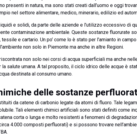
o presenti in natura, ma sono stati creati dall’uomo e oggi trova
o nel settore alimentare, medico, minerario, edilizio ed automo
liquidi e solidi, da parte delle aziende e l’utilizzo eccessivo di
escente contaminazione ambientale. Queste sostanze fluorurate s
 tessile e cartario. Un po’ come lo è stato per l’amianto in campo
ll’ambiente non solo in Piemonte ma anche in altre Regioni.
riscontrata non solo nei corsi di acqua superficiali ma anche nelle
 la salute umana. A tal proposito, il ciclo idrico delle acque è s
’acqua destinata al consumo umano.
himiche delle sostanze perfluora
ituiti da catene di carbonio legate da atomi di fluoro. Tale lega
olubile. Tali elementi chimici artificiali sono stati definiti come in
atena corta o lunga e molto resistenti a fenomeni di degradazion
irca 4.000 composti perfluorati) e si possono trovare nell’ambie
FBA.