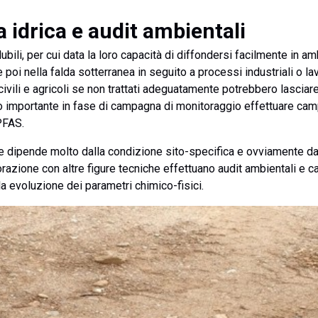
a idrica e audit ambientali
bili, per cui data la loro capacità di diffondersi facilmente in a
i e poi nella falda sotterranea in seguito a processi industriali o 
 civili e agricoli se non trattati adeguatamente potrebbero lasciar
lto importante in fase di campagna di monitoraggio effettuare cam
PFAS.
 dipende molto dalla condizione sito-specifica e ovviamente dall
borazione con altre figure tecniche effettuano audit ambientali e 
ella evoluzione dei parametri chimico-fisici.