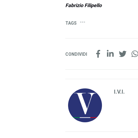
Fabrizio Filipello
---
TAGS
CONDIVIDI
I.V.I.