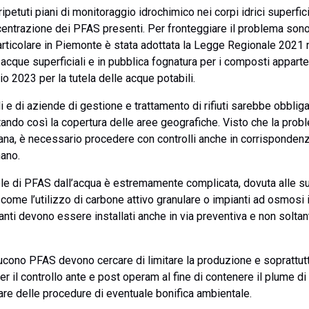
petuti piani di monitoraggio idrochimico nei corpi idrici superfici
trazione dei PFAS presenti. Per fronteggiare il problema sono sta
articolare in Piemonte è stata adottata la Legge Regionale 2021 n.2
 acque superficiali e in pubblica fognatura per i composti apparte
o 2023 per la tutela delle acque potabili.
ali e di aziende di gestione e trattamento di rifiuti sarebbe obbl
ando così la copertura delle aree geografiche. Visto che la prob
ana, è necessario procedere con controlli anche in corrispondenz
ano.
ole di PFAS dall’acqua è estremamente complicata, dovuta alle s
come l’utilizzo di carbone attivo granulare o impianti ad osmosi in
pianti devono essere installati anche in via preventiva e non solta
ucono PFAS devono cercare di limitare la produzione e soprattutto
r il controllo ante e post operam al fine di contenere il plume di 
ttare delle procedure di eventuale bonifica ambientale.