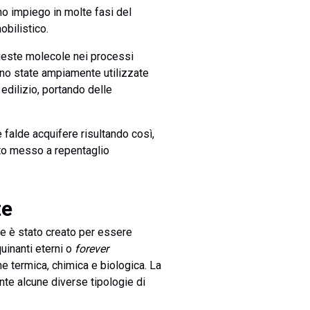
no impiego in molte fasi del
bilistico.
 queste molecole nei processi
ono state ampiamente utilizzate
 edilizio, portando delle
 falde acquifere risultando così,
tato messo a repentaglio
te
me è stato creato per essere
quinanti eterni o
forever
e termica, chimica e biologica. La
nte alcune diverse tipologie di