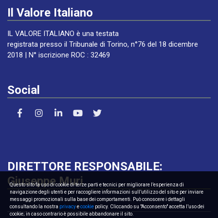
Il Valore Italiano
IL VALORE ITALIANO è una testata
registrata presso il Tribunale di Torino, n°76 del 18 dicembre
2018 | N° iscrizione ROC : 32469
Social
DIRETTORE RESPONSABILE:
Giuseppe Muri
Questo sito fa uso di cookie di terze parti e tecnici per migliorare l’esperienza di
navigazione degli utenti e per raccogliere informazioni sull’utilizzo del sito e per inviare
messaggi promozionali sulla base dei comportamenti. Può conoscere i dettagli
consultando la nostra
privacy
e
cookie
policy. Cliccando su "Acconsento" accetta l’uso dei
cookie; in caso contrario è possibile abbandonare il sito.