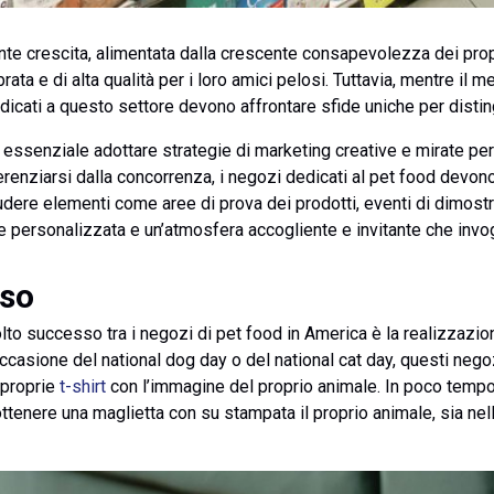
ante crescita, alimentata dalla crescente consapevolezza dei prop
brata e di alta qualità per i loro amici pelosi. Tuttavia, mentre il 
icati a questo settore devono affrontare sfide uniche per distingue
 essenziale adottare strategie di marketing creative e mirate pe
ferenziarsi dalla concorrenza, i negozi dedicati al pet food devon
udere elementi come aree di prova dei prodotti, eventi di dimostr
 personalizzata e un’atmosfera accogliente e invitante che invogli
sso
to successo tra i negozi di pet food in America è la realizzazion
occasione del national dog day o del national cat day, questi negoz
 proprie
t-shirt
con l’immagine del proprio animale. In poco tempo
ottenere una maglietta con su stampata il proprio animale, sia nell