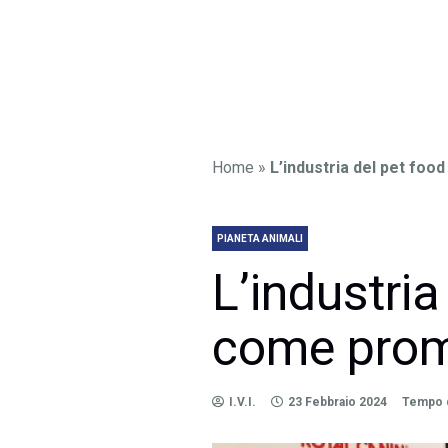
Home
»
L’industria del pet foo
PIANETA ANIMALI
L’industria
come promu
I.V.I.
23 Febbraio 2024
Tempo di