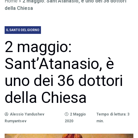
Home
»
2 maggio: Sant’Atanasio, è uno dei 36 dottori
della Chiesa
IL SANTO DEL GIORNO
2 maggio:
Sant’Atanasio, è
uno dei 36 dottori
della Chiesa
Alessio Yandushev
2 Maggio
Tempo di lettura: 3
Rumyantsev
2020
min.