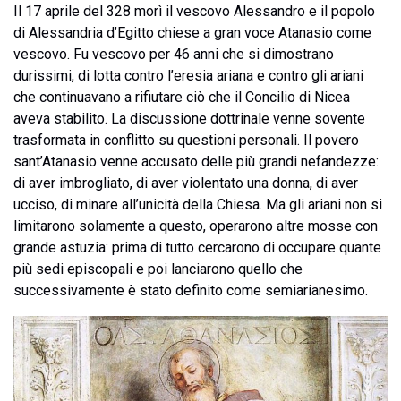
Il 17 aprile del 328 morì il vescovo Alessandro e il popolo
di Alessandria d’Egitto chiese a gran voce Atanasio come
vescovo. Fu vescovo per 46 anni che si dimostrano
durissimi, di lotta contro l’eresia ariana e contro gli ariani
che continuavano a rifiutare ciò che il Concilio di Nicea
aveva stabilito. La discussione dottrinale venne sovente
trasformata in conflitto su questioni personali. Il povero
sant’Atanasio venne accusato delle più grandi nefandezze:
di aver imbrogliato, di aver violentato una donna, di aver
ucciso, di minare all’unicità della Chiesa. Ma gli ariani non si
limitarono solamente a questo, operarono altre mosse con
grande astuzia: prima di tutto cercarono di occupare quante
più sedi episcopali e poi lanciarono quello che
successivamente è stato definito come semiarianesimo.