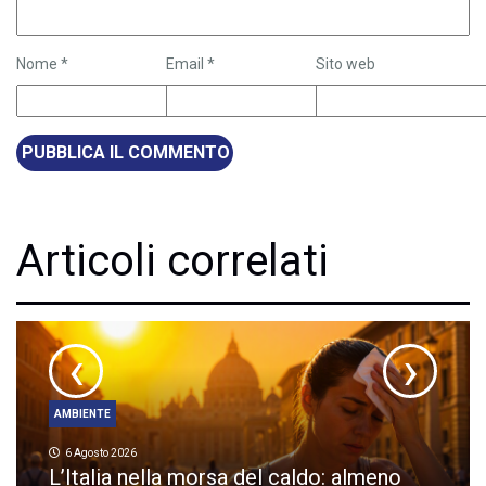
Nome
*
Email
*
Sito web
Articoli correlati
‹
›
AMBIENTE
6 Agosto 2026
L’Italia nella morsa del caldo: almeno