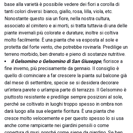
base alla varietà è possibile vedere dei fiori a corolla di
tanti colori diversi: bianco, giallo, rosa, lilla, viola, etc.
Nonostante questo sia un fiore, nella nostra cultura,
associato al cimitero e ai morti, si tratta tuttavia di una delle
piante invernali più colorate e durature; inoltre si coltiva
molto facilmente. È una pianta che va esposta al sole e
protetta dal forte vento, che potrebbe rovinarla. Predilige un
terreno morbido, ben drenato e pieno di sostanze nutritive.
il Gelsomino o Gelsomino di San Giuseppe
, fiorisce a
fine inverno, più precisamente da gennaio. Il consiglio è
quello di cominciare a far crescere la pianta sul balcone già
dal mese di settembre, specie se si desidera decorare
un’intera parete o un’ampia parte di terrazzo. Il Gelsomino è
piuttosto resistente e predilige sempre posizioni al sole,
perché se coltivato in luoghi troppo spesso in ombra non
darà luogo alla sua elegante fioritura. È una pianta che
cresce molto velocemente e per questo spesso lo si usa
anche come rampicante nei giardini pensili o come
copertura di muri, nonché come siepe da giardino. Se ben