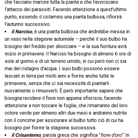
che facciano marcire tutta la pianta e che favoriscano
l’attacco dei parassiti. Facendo attenzione a quest’ultimo
punto, essendo il ciclamino una pianta bulbosa, rifiorirà
l’autunno successivo.
il Narciso
, è una pianta bulbosa che andrebbe messa in
un vaso nella stagione autunnale – perché il suo bulbo ha
bisogno del freddo per sbocciare – e la sua fioritura avrà
inizio in primavera. Il Narciso ha bisogno di almeno 6 ore di
sole al giorno e di un terreno umido, in cui però non ci sia
mai del ristagno d’acqua. I suoi bulbi possono essere
lasciati in terra per molti anni e fiorire anche tutte le
primavere, senza che ci sia necessità di piantarli
nuovamente o rimuoverli. È però importante sapere che
bisogna recidere il fiore non appena sfiorisce, facendo
attenzione a non toccare le foglie, che rimarranno del loro
colore verde per almeno altri due mesi e andranno nutrite
con il concime per assicurare al bulbo tutto ciò di cui ha
bisogno per fiorire la stagione successiva.
il Crisantemo
, parola greca che significa “
fiore d’oro”
. In