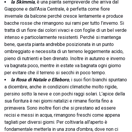
la Skimmia
, è una pianta sempreverde che arriva dal
Giappone e dall’Asia Centrale, è perfetta come fiore
invernale da balcone perché cresce lentamente e produce
bacche rosse che rimangono sui rami per tutto l’inverno. Si
tratta di un fiore dai colori vivaci e con foglie di un bel verde
intenso e particolarmente resistenti. Perché si mantenga
bene, questa pianta andrebbe posizionata in un punto
ombreggiato e necessita di un terreno leggermente acido,
pieno di nutrienti e ben drenato. Inoltre in autunno e inverno
va bagnata poco, mentre in estate va bagnata ogni giorno
per evitare che il terreno si secchi in poco tempo.
la Rosa di Natale o Elleboro
, i suoi fiori bianchi spuntano
a dicembre, anche in condizioni climatiche molto rigide,
persino sotto la neve e con pochi raggi solari. L’apice della
sua fioritura è nei giorni natalizi e rimane fiorita fino a
primavera. Sono inoltre fiori che si prestano ad essere
recisi e messi in acqua, rimangono freschi come appena
tagliati per diversi giorni. Per coltivarla all’aperto è
fondamentale metterla in una zona d’ombra, dove non ci