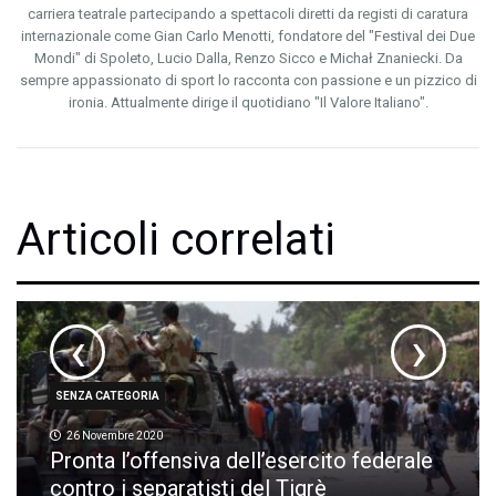
carriera teatrale partecipando a spettacoli diretti da registi di caratura
internazionale come Gian Carlo Menotti, fondatore del "Festival dei Due
Mondi" di Spoleto, Lucio Dalla, Renzo Sicco e Michał Znaniecki. Da
sempre appassionato di sport lo racconta con passione e un pizzico di
ironia. Attualmente dirige il quotidiano "Il Valore Italiano".
Articoli correlati
‹
›
SENZA CATEGORIA
26 Novembre 2020
Pronta l’offensiva dell’esercito federale
contro i separatisti del Tigrè