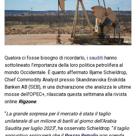
Qualora ci fosse bisogno di ricordarlo, i
sauditi
hanno
sottolineato l’importanza della loro politica petrolifera al
mondo Occidentale. È quanto affermato Bjarne Schieldrop,
Chief Commodity Analyst presso Skandinaviska Enskilda
Banken AB (SEB), in una dichiarazione che analizza le ultime
mosse dell’OPEC+, rilasciata questa settimana alla rivista
online
Rigzone
.
“
La grande sorpresa per il mercato è stata il taglio
unilaterale di un milione di barili al giorno dell’Arabia
Saudita per luglio 2023
“, ha osservato Schieldrop. “
Il taglio
aggiuntivo assicurerà che il
Prezzo Petrolio
non scenda