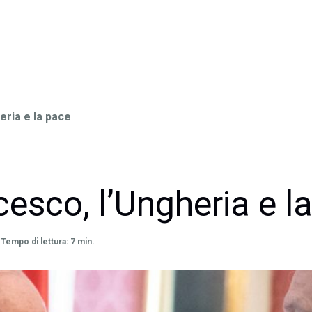
eria e la pace
esco, l’Ungheria e l
Tempo di lettura: 7 min.