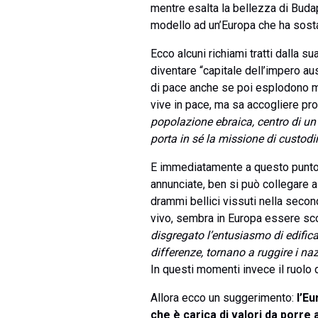
mentre esalta la bellezza di Budape
modello ad un’Europa che ha sostan
Ecco alcuni richiami tratti dalla s
diventare “capitale dell’impero a
di pace anche se poi esplodono mom
vive in pace, ma sa accogliere pro
popolazione ebraica, centro di un 
porta in sé la missione di custodi
E immediatamente a questo punto n
annunciate, ben si può collegare a
drammi bellici vissuti nella seco
vivo, sembra in Europa essere sc
disgregato l’entusiasmo di edific
differenze, tornano a ruggire i naz
In questi momenti invece il ruolo 
Allora ecco un suggerimento:
l’Eu
che è carica di valori da porre