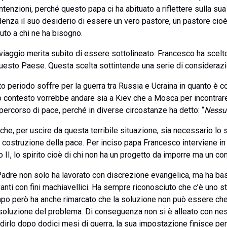
ntenzioni, perché questo papa ci ha abituato a riflettere sulla sua 
denza il suo desiderio di essere un vero pastore, un pastore cioè 
uto a chi ne ha bisogno.
viaggio merita subito di essere sottolineato. Francesco ha scelto
n questo Paese. Questa scelta sottintende una serie di considerazi
 periodo soffre per la guerra tra Russia e Ucraina in quanto è co
o contesto vorrebbe andare sia a Kiev che a Mosca per incontrare 
 percorso di pace, perché in diverse circostanze ha detto: “
Nessu
 che, per uscire da questa terribile situazione, sia necessario lo sf
a costruzione della pace. Per inciso papa Francesco interviene in 
 II, lo spirito cioè di chi non ha un progetto da imporre ma un cont
Padre non solo ha lavorato con discrezione evangelica, ma ha basat
vanti con fini machiavellici. Ha sempre riconosciuto che c’è uno st
empo però ha anche rimarcato che la soluzione non può essere ch
soluzione del problema. Di conseguenza non si è alleato con nes
 dirlo dopo dodici mesi di guerra, la sua impostazione finisce per