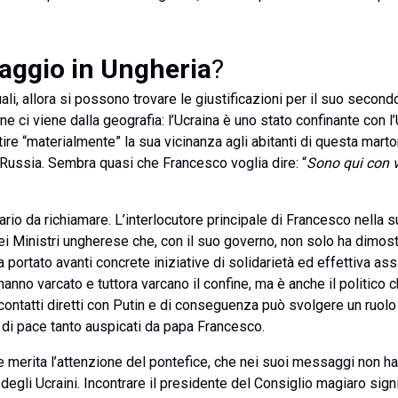
viaggio in Ungheria
?
li, allora si possono trovare le giustificazioni per il suo secondo
ne ci viene dalla geografia: l’Ucraina è uno stato confinante con 
ntire “materialmente” la sua vicinanza agli abitanti di questa mar
a Russia. Sembra quasi che Francesco voglia dire: “
Sono qui con v
rio da richiamare. L’interlocutore principale di Francesco nella s
ei Ministri ungherese che, con il suo governo, non solo ha dimost
a portato avanti concrete iniziative di solidarietà ed effettiva ass
 hanno varcato e tuttora varcano il confine, ma è anche il politic
contatti diretti con Putin e di conseguenza può svolgere un ruol
 di pace tanto auspicati da papa Francesco.
 merita l’attenzione del pontefice, che nei suoi messaggi non ha
i degli Ucraini. Incontrare il presidente del Consiglio magiaro sig