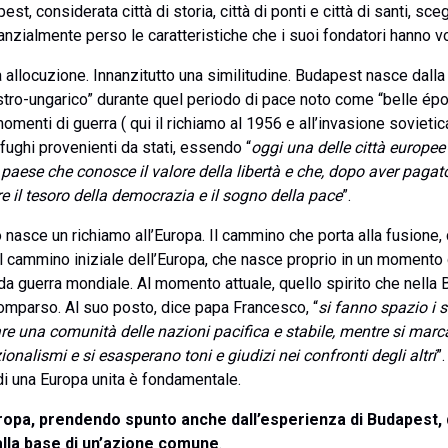
st, considerata città di storia, città di ponti e città di santi, s
zialmente perso le caratteristiche che i suoi fondatori hanno vo
ua allocuzione. Innanzitutto una similitudine. Budapest nasce dall
ustro-ungarico” durante quel periodo di pace noto come “belle épo
enti di guerra ( qui il richiamo al 1956 e all’invasione sovieti
fughi provenienti da stati, essendo “
oggi una delle città europee
paese che conosce il valore della libertà e che, dopo aver pagato 
re il tesoro della democrazia e il sogno della pace
”.
asce un richiamo all’Europa. Il cammino che porta alla fusione, 
l cammino iniziale dell’Europa, che nasce proprio in un momento di
nda guerra mondiale. Al momento attuale, quello spirito che nella
omparso. Al suo posto, dice papa Francesco, “
si fanno spazio i s
are una comunità delle nazioni pacifica e stabile, mentre si marc
ionalismi e si esasperano toni e giudizi nei confronti degli altri
”.
di una Europa unita è fondamentale.
ropa, prendendo spunto anche dall’esperienza di Budapest, 
 alla base di un’azione comune
.