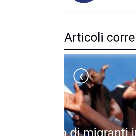
Articoli corre
‹
SENZA CATEGORIA
26 Novembre 2020
ti in
Pronta l’offe