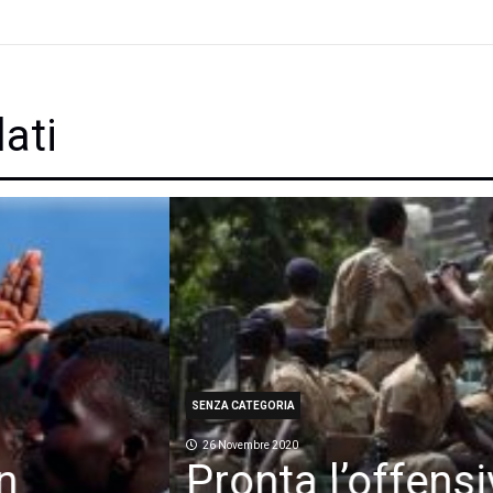
lati
nsiva dell’esercito federa