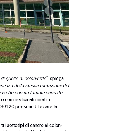
i quello al colon-retto
“, spiega
presenza della stessa mutazione del
on-retto con un tumore causato
co con medicinali mirati, i
 KRASG12C possono bloccare la
tri sottotipi di cancro al colon-