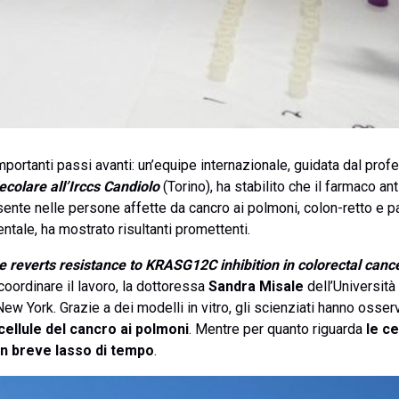
importanti passi avanti: un’equipe internazionale, guidata dal pro
colare all’Irccs Candiolo
(Torino), ha stabilito che il farmaco a
sente nelle persone affette da cancro ai polmoni, colon-retto e pa
tale, ha mostrato risultanti promettenti.
e reverts resistance to KRASG12C inhibition in colorectal canc
 coordinare il lavoro, la dottoressa
Sandra Misale
dell’Università
ew York. Grazie a dei modelli in vitro, gli scienziati hanno oss
cellule del cancro ai polmoni
. Mentre per quanto riguarda
le ce
n breve lasso di tempo
.