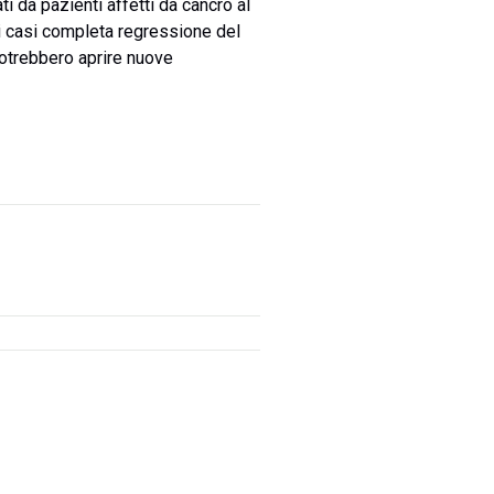
i da pazienti affetti da cancro al
n i casi completa regressione del
potrebbero aprire nuove