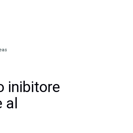
reas
 inibitore
 al