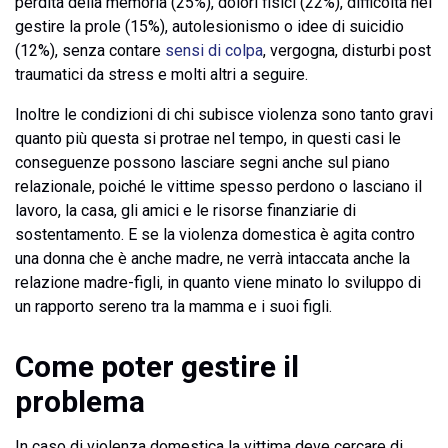
perdita della memoria (25%), dolori fisici (22%), difficoltà nel
gestire la prole (15%), autolesionismo o idee di suicidio
(12%), senza contare
sensi di colpa
, vergogna, disturbi post
traumatici da stress e molti altri a seguire.
Inoltre le condizioni di chi subisce violenza sono tanto gravi
quanto più questa si protrae nel tempo, in questi casi le
conseguenze possono lasciare segni anche sul piano
relazionale, poiché le vittime spesso perdono o lasciano il
lavoro, la casa, gli amici e le risorse finanziarie di
sostentamento. E se la violenza domestica è agita contro
una donna che è anche madre, ne verrà intaccata anche la
relazione madre-figli, in quanto viene minato lo sviluppo di
un rapporto sereno tra la mamma e i suoi figli.
Come poter gestire il
problema
In caso di violenza domestica la vittima deve cercare di