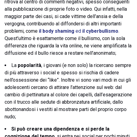
ritrova al centro di commenti negativi, spesso conseguenti
alla pubblicazione di proprie foto o video. Qui infatti, nella
maggior parte dei casi, si cade vittime dell’ansia e della
vergogna, contribuendo al diffondersi di altri importanti
problemi, come
il body shaming
ed
il cyberbullismo
.
Quest’ultimo è esattamente come il bullismo, con la sola
differenza che riguarda la vita online, ne viene amplificata la
diffusione ed il bullo riesce a restare nell’anonimato;
La
popolarità
, i giovani (e non solo) la ricercano sempre
di più attraverso i social e spesso si rischia di cadere
nell’ossessione dei “like”. Inoltre vi sono vari modi in cui gli
adolescenti cercano di attirare l’attenzione sul web: dal
cambio di pettinatura al colore dei capelli, dall’esagerazione
con il trucco alle sedute di abbronzatura artificiale, dallo
sbottonandosi i vestiti al mostrare parti del proprio corpo
nudo;
Si può creare una dipendenza e si perde la
cognizione del tempo
, si entra nei social per pochi minuti