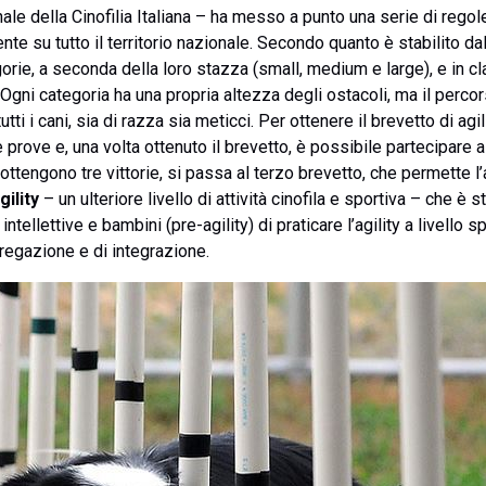
le della Cinofilia Italiana – ha messo a punto una serie di regol
e su tutto il territorio nazionale. Secondo quanto è stabilito dal
orie, a seconda della loro stazza (small, medium e large), e in cl
 Ogni categoria ha una propria altezza degli ostacoli, ma il percor
ti i cani, sia di razza sia meticci. Per ottenere il brevetto di ag
prove e, una volta ottenuto il brevetto, è possibile partecipare a
si ottengono tre vittorie, si passa al terzo brevetto, che permette
gility
– un ulteriore livello di attività cinofila e sportiva – che è 
tellettive e bambini (pre-agility) di praticare l’agility a livello spo
regazione e di integrazione.