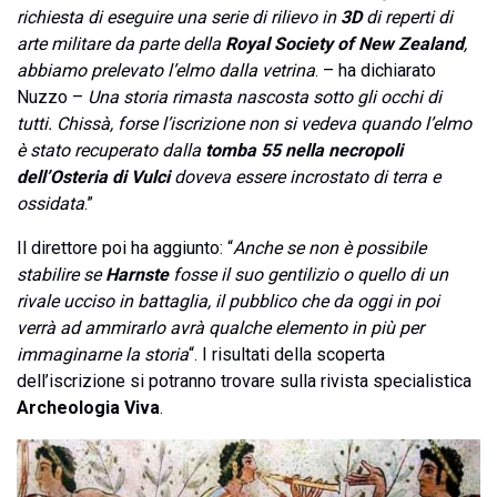
richiesta di eseguire una serie di rilievo in
3D
di reperti di
arte militare da parte della
Royal Society of New Zealand
,
abbiamo prelevato l’elmo dalla vetrina
. – ha dichiarato
Nuzzo –
Una storia rimasta nascosta sotto gli occhi di
tutti. Chissà, forse l’iscrizione non si vedeva quando l’elmo
è stato recuperato dalla
tomba 55 nella necropoli
dell’Osteria di Vulci
doveva essere incrostato di terra e
ossidata
.”
Il direttore poi ha aggiunto: “
Anche se non è possibile
stabilire se
Harnste
fosse il suo gentilizio o quello di un
rivale ucciso in battaglia, il pubblico che da oggi in poi
verrà ad ammirarlo avrà qualche elemento in più per
immaginarne la storia
“. I risultati della scoperta
dell’iscrizione si potranno trovare sulla rivista specialistica
Archeologia Viva
.