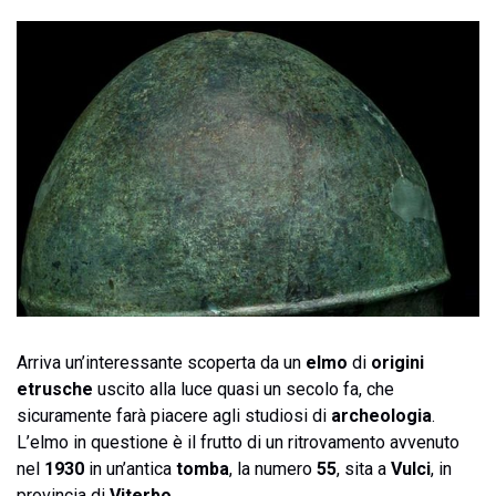
Arriva un’interessante scoperta da un
elmo
di
origini
etrusche
uscito alla luce quasi un secolo fa, che
sicuramente farà piacere agli studiosi di
archeologia
.
L’elmo in questione è il frutto di un ritrovamento avvenuto
nel
1930
in un’antica
tomba
, la numero
55
, sita a
Vulci
, in
provincia di
Viterbo
.