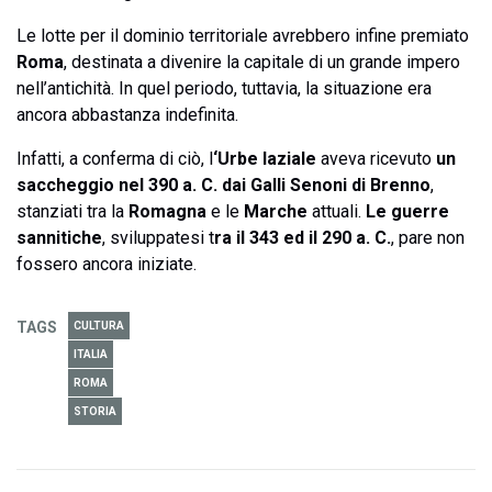
Le lotte per il dominio territoriale avrebbero infine premiato
Roma
, destinata a divenire la capitale di un grande impero
nell’antichità. In quel periodo, tuttavia, la situazione era
ancora abbastanza indefinita.
Infatti, a conferma di ciò, l
‘Urbe laziale
aveva ricevuto
un
saccheggio nel 390 a. C. dai Galli Senoni di Brenno
,
stanziati tra la
Romagna
e le
Marche
attuali.
Le guerre
sannitiche
, sviluppatesi t
ra il 343 ed il 290 a. C.
, pare non
fossero ancora iniziate.
TAGS
CULTURA
ITALIA
ROMA
STORIA