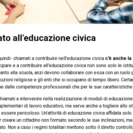
ato all’educazione civica
 quindi- chiamati a contribuire nell’educazione civica
c’è anche la
cipare e a contribuire all’educazione civica non sono solo le istit
anto alla scuola, anzi devono collaborare con essa con un ruolo par
istituzioni religiose e gli enti che si occupano di tempo libero. Cer
che dalle competenze professionali che per le sue caratteristich
iamati a intervenire nella realizzazione di moduli di educazione 
mplementari di lavoro educativo, ma serve anche a togliere allo s
e essere pericoloso. Un’attività di educazione civica affidata solo 
er creare un cittadino non formato secondo le sue inclinazioni, 
to. Non a caso i regimi totalitari mettono sotto il diretto control