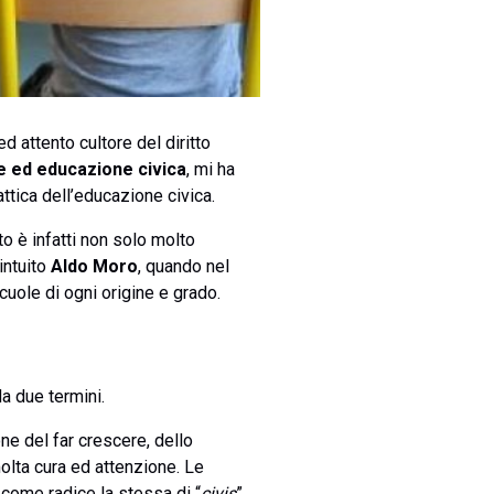
ed attento cultore del diritto
e ed educazione civica
, mi ha
ttica dell’educazione civica.
o è infatti non solo molto
intuito
Aldo Moro
, quando nel
uole di ogni origine e grado.
a due termini.
one del far crescere, dello
molta cura ed attenzione. Le
 come radice la stessa di “
civis
”,