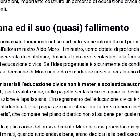
derazioni, importante costruire un percorso di educazione civica 
oli.
ana ed il suo (quasi) fallimento
ichiamato Fioramonti nel suo articolo, viene introdotta nel perc
’allora ministro Aldo Moro. Il ministro, uomo dotato di profonda 
necessità di contribuire, durante il percorso scolastico, alla form
i di educazione civica. Se l’idea progettuale è sicuramente da con
esta decisione di Moro non è da considerare riuscita per almeno d
nisteriali l’educazione civica non è materia scolastica aut
atti, per la valutazione, nelle pagelle scolastiche compare la dicitur
ione è lapalissiana. L’insegnamento dell’educazione civica è rid
studente è la sua preparazione in storia. Tra l’altro si genera anc
eria”, che compare nel piano didattico non si sa bene per quale 
di applicazione del provvedimento Moro le cose procedono in q
i minuti, quando tutto andava bene, erano dedicati alla pedissequa