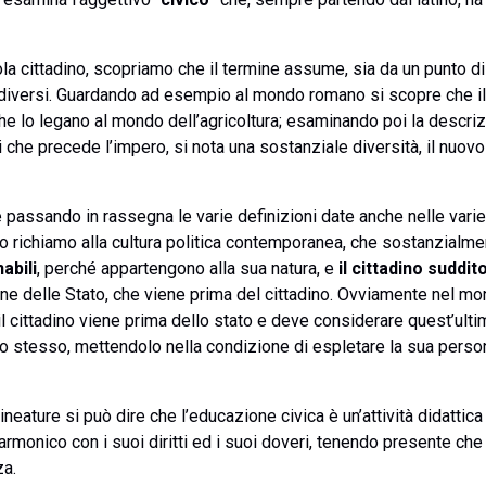
la cittadino, scopriamo che il termine assume, sia da un punto di 
uti diversi. Guardando ad esempio al mondo romano si scopre che i
che lo legano al mondo dell’agricoltura; esaminando poi la descri
i che precede l’impero, si nota una sostanziale diversità, il nuov
passando in rassegna le varie definizioni date anche nelle varie 
o richiamo alla cultura politica contemporanea, che sostanzialmen
nabili
, perché appartengono alla sua natura, e
il cittadino suddit
ne delle Stato, che viene prima del cittadino. Ovviamente nel mo
il cittadino viene prima dello stato e deve considerare quest’ult
dino stesso, mettendolo nella condizione di espletare la sua person
ineature si può dire che l’educazione civica è un’attività didattic
rmonico con i suoi diritti ed i suoi doveri, tenendo presente che in
za.