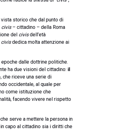
vista storico che dal punto di
l
civis
– cittadino – della Roma
zione del
civis
dell’età
o
civis
dedica molta attenzione ai
epoche dalle dottrine politiche.
te ha due visioni del cittadino:
il
o
, che riceve una serie di
ndo occidentale, al quale per
imo come istituzione che
alità, facendo vivere nel rispetto
a che serve a mettere la persona in
 capo al cittadino sia i diritti che