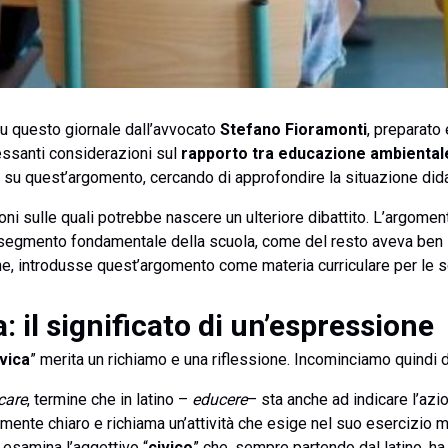
u questo giornale dall’avvocato
Stefano Fioramonti
, preparato 
ressanti considerazioni sul
rapporto tra educazione ambiental
ta su quest’argomento, cercando di approfondire la situazione dida
i sulle quali potrebbe nascere un ulteriore dibattito. L’argoment
 segmento fondamentale della scuola, come del resto aveva ben 
ne, introdusse quest’argomento come materia curriculare per le sc
: il significato di un’espressione
vica
” merita un richiamo e una riflessione. Incominciamo quindi d
care
, termine che in latino –
educere
– sta anche ad indicare l’azi
lmente chiaro e richiama un’attività che esige nel suo esercizio 
esamina l’aggettivo “
civico
” che, sempre partendo dal latino, ha