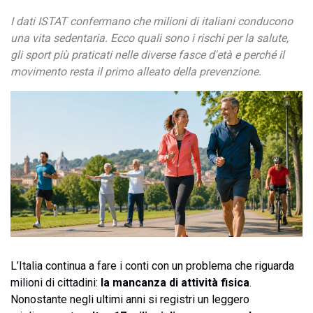
I dati ISTAT confermano che milioni di italiani conducono
una vita sedentaria. Ecco quali sono i rischi per la salute,
gli sport più praticati nelle diverse fasce d'età e perché il
movimento resta il primo alleato della prevenzione.
L’Italia continua a fare i conti con un problema che riguarda
milioni di cittadini:
la mancanza di attività fisica
.
Nonostante negli ultimi anni si registri un leggero