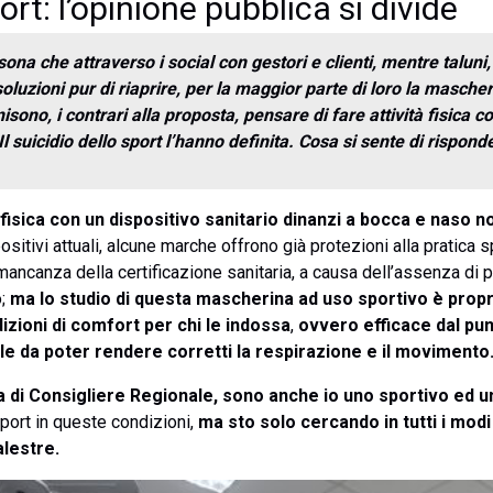
t: l’opinione pubblica si divide
ona che attraverso i social con gestori e clienti, mentre taluni,
soluzioni pur di riaprire, per la maggior parte di loro la masc
isono, i contrari alla proposta, pensare di fare attività fisica c
Il suicidio dello sport l’hanno definita. Cosa si sente di rispond
fisica con un dispositivo sanitario dinanzi a bocca e naso n
positivi attuali, alcune marche offrono già protezioni alla pratic
mancanza della certificazione sanitaria, a causa dell’assenza di p
o;
ma lo studio di questa mascherina ad uso sportivo è propri
izioni di comfort per chi le indossa
,
ovvero efficace dal punt
e da poter rendere corretti la respirazione e il movimento
a di Consigliere Regionale, sono anche io uno sportivo ed un
port in queste condizioni,
ma sto solo cercando in tutti i modi
alestre.