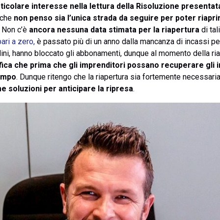
rticolare interesse nella lettura della Risoluzione presenta
 che
non penso sia l’unica strada da seguire per poter riapr
. Non c’è
ancora nessuna data stimata per la riapertura
di tal
ari a zero,
è passato più di un anno dalla mancanza di incassi per
adini, hanno bloccato gli abbonamenti, dunque al momento della riape
ifica che prima che gli imprenditori possano recuperare gli 
tempo
. Dunque ritengo che la riapertura sia fortemente necessari
 soluzioni per anticipare la ripresa
.