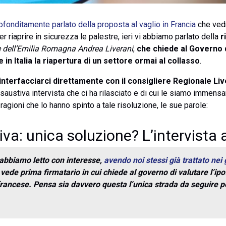
ofonditamente parlato della proposta al vaglio in Francia
che ved
 riaprire in sicurezza le palestre, ieri vi abbiamo parlato della
r
le dell’Emilia Romagna Andrea Liverani
,
che chiede al Governo d
n Italia la riapertura di un settore ormai al collasso
.
 interfacciarci direttamente con il consigliere Regionale Liv
austiva intervista che ci ha rilasciato e di cui le siamo immens
 ragioni che lo hanno spinto a tale risoluzione, le sue parole:
va: unica soluzione? L’intervista a
 abbiamo letto con interesse,
avendo noi stessi già trattato nei 
a vede prima firmatario in cui chiede al governo di valutare l’i
ancese. Pensa sia davvero questa l’unica strada da seguire per 