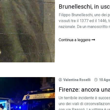
Brunelleschi, in usc
Filippo Brunelleschi, uno dei p
vissuti tra il 1377 ed il 1446, 
nazionale. Da un manoscritto ri
Continua a leggere
Valentina Roselli
10 Ago
Firenze: ancora un
Un terribile incidente è succe
uno dei viali di circonvallazio
con via Pascoli. La vittima è un 