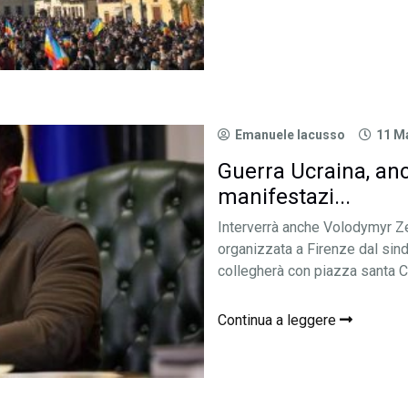
Emanuele Iacusso
11 M
Guerra Ucraina, an
manifestazi...
Interverrà anche Volodymyr Z
organizzata a Firenze dal sind
collegherà con piazza santa Cr
Continua a leggere