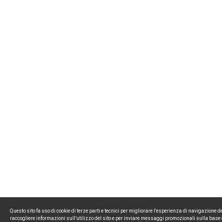
Questo sito fa uso di cookie di terze parti e tecnici per migliorare l’esperienza di navigazione de
raccogliere informazioni sull’utilizzo del sito e per inviare messaggi promozionali sulla base 