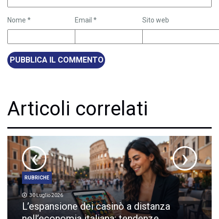
Nome
*
Email
*
Sito web
Articoli correlati
‹
›
RUBRICHE
30 Luglio 2026
L’espansione dei casinò a distanza
nell’economia italiana: tendenze,