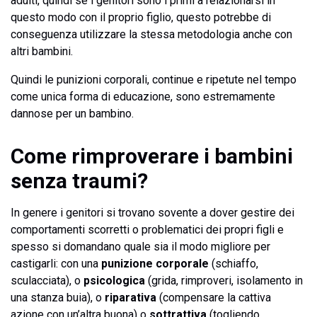
adulti, quindi se i genitori sono i primi a relazionarsi in
questo modo con il proprio figlio, questo potrebbe di
conseguenza utilizzare la stessa metodologia anche con
altri bambini.
Quindi le punizioni corporali, continue e ripetute nel tempo
come unica forma di educazione, sono estremamente
dannose per un bambino.
Come rimproverare i bambini
senza traumi?
In genere i genitori si trovano sovente a dover gestire dei
comportamenti scorretti o problematici dei propri figli e
spesso si domandano quale sia il modo migliore per
castigarli: con una
punizione corporale
(schiaffo,
sculacciata), o
psicologica
(grida, rimproveri, isolamento in
una stanza buia), o
riparativa
(compensare la cattiva
azione con un’altra buona) o
sottrattiva
(togliendo