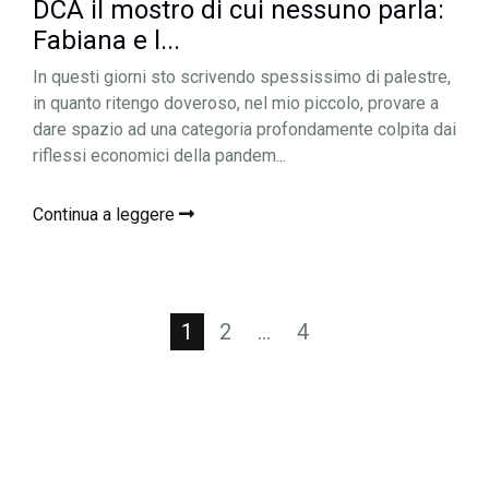
DCA il mostro di cui nessuno parla:
Fabiana e l...
In questi giorni sto scrivendo spessissimo di palestre,
in quanto ritengo doveroso, nel mio piccolo, provare a
dare spazio ad una categoria profondamente colpita dai
riflessi economici della pandem...
Continua a leggere
Navigazione
1
2
…
4
articoli