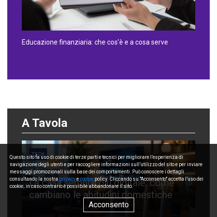
Educazione finanziaria: che cos’è e a cosa serve
A Tavola
TECH
Questo sito fa uso di cookie di terze parti e tecnici per migliorare l’esperienza di
navigazione degli utenti e per raccogliere informazioni sull’utilizzo del sito e per inviare
23 Giugno 2026
messaggi promozionali sulla base dei comportamenti. Può conoscere i dettagli
consultando la nostra
privacy
e
cookie
policy. Cliccando su "Acconsento" accetta l’uso dei
La casa sempre più digitale: come
cookie; in caso contrario è possibile abbandonare il sito.
cambiano le abitudini domestiche
Acconsento